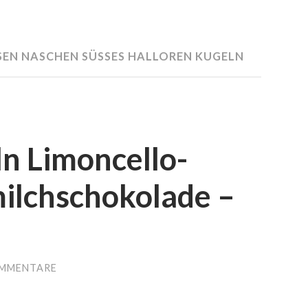
EN NASCHEN SÜSSES HALLOREN KUGELN L
n Limoncello-
milchschokolade –
OMMENTARE