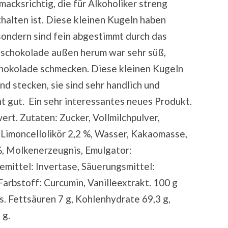
acksrichtig, die für Alkoholiker streng
thalten ist. Diese kleinen Kugeln haben
sondern sind fein abgestimmt durch das
chschokolade außen herum war sehr süß,
chokolade schmecken. Diese kleinen Kugeln
d stecken, sie sind sehr handlich und
t gut. Ein sehr interessantes neues Produkt.
t. Zutaten: Zucker, Vollmilchpulver,
 Limoncellolikör 2,2 %, Wasser, Kakaomasse,
%, Molkenerzeugnis, Emulgator:
mittel: Invertase, Säuerungsmittel:
Farbstoff: Curcumin, Vanilleextrakt. 100 g
s. Fettsäuren 7 g, Kohlenhydrate 69,3 g,
 g.