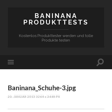
BANINANA
PRODUKTTESTS
Kostenlos Produkttester werden und tolle
Produkte testen
Baninana_Schuhe-3.jpg
20. JANUAR 2013
3264
x
2448 PX