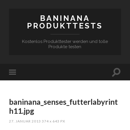
BANINANA
PRODUKTTESTS
Kostenlos Produkttester werden und tolle
Produkte testen
baninana_senses_futterlabyrint
h11.jpg
27. JANUAR 2013
374
x
643 PX