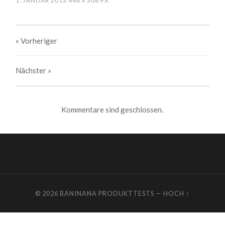
1. JANUAR 2013
448
x
306 PX
« Vorheriger
Nächster
»
Kommentare sind geschlossen.
© 2026
BANINANA PRODUKTTESTS
—
HOCH ↑