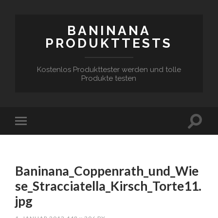
BANINANA
PRODUKTTESTS
Kostenlos Produkttester werden und tolle
Produkte testen
Baninana_Coppenrath_und_Wie
se_Stracciatella_Kirsch_Torte11.
jpg