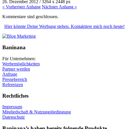
26. Dezember 2012
/
3264
x
2448 px
« Vorheriger
Anhang
Nächster
Anhang
»
Kommentare sind geschlossen.
Hier könnte Deine Werbung stehen. Kontaktiere mich noch heute!
Baninana
Für Unternehmen:
Werbemöglichkeiten
Partner werden
Anfrage
Pressebereich
Referenzen
Rechtliches
Impressum
Mitgliedschaft & Nutzungsbedingung
Datenschutz
Baninana’s haben bereits folgende Produkte