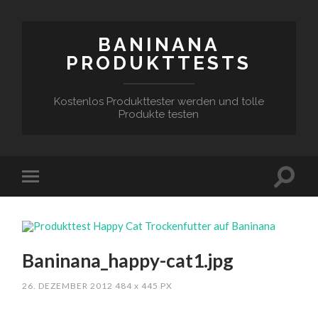
BANINANA
PRODUKTTESTS
Kostenlos Produkttester werden und tolle
Produkte testen
Baninana_happy-cat1.jpg
26. DEZEMBER 2012
484
x
445 PX