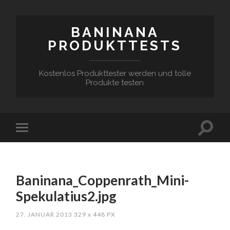
BANINANA
PRODUKTTESTS
Kostenlos Produkttester werden und tolle
Produkte testen
Baninana_Coppenrath_Mini-
Spekulatius2.jpg
27. JANUAR 2013
329
x
448 PX