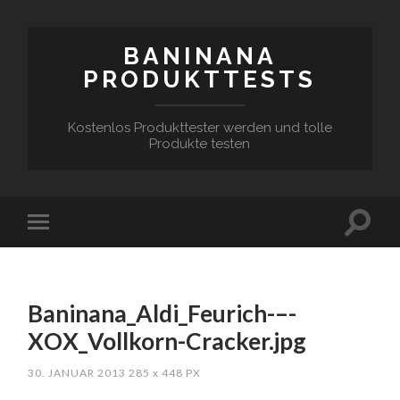
BANINANA
PRODUKTTESTS
Kostenlos Produkttester werden und tolle
Produkte testen
Baninana_Aldi_Feurich-–-
XOX_Vollkorn-Cracker.jpg
30. JANUAR 2013
285
x
448 PX