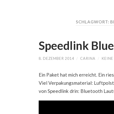
SCHLAGWORT:
B
Speedlink Blu
8. DEZEMBER 2014
/
CARINA
/
KEIN
Ein Paket hat mich erreicht. Ein rie
Viel Verpakungsmaterial: Luftpols
von Speedlink drin: Bluetooth Lau