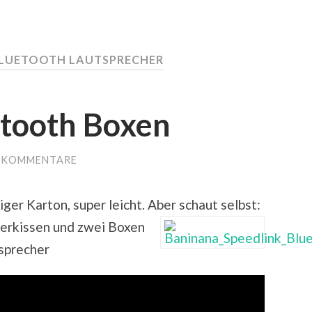
LUETOOTH LAUTSPRECHER
etooth Boxen
E KOMMENTARE
siger Karton, super leicht. Aber schaut selbst:
terkissen und zwei Boxen
tsprecher