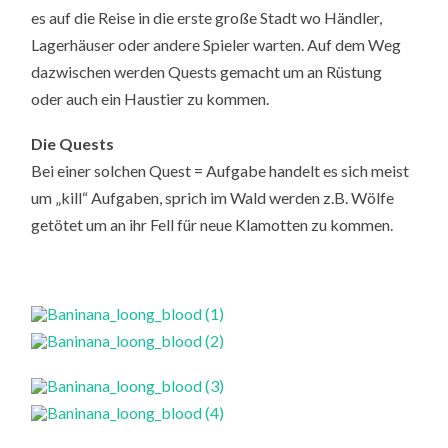
es auf die Reise in die erste große Stadt wo Händler,
Lagerhäuser oder andere Spieler warten. Auf dem Weg
dazwischen werden Quests gemacht um an Rüstung
oder auch ein Haustier zu kommen.
Die Quests
Bei einer solchen Quest = Aufgabe handelt es sich meist
um „kill“ Aufgaben, sprich im Wald werden z.B. Wölfe
getötet um an ihr Fell für neue Klamotten zu kommen.