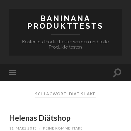
BANINANA
PRODUKTTESTS
Kostenlos Produkttester werden und tolle
Produkte testen
SCHLAGWORT:
DIÄT SHAKE
Helenas Diätshop
11. MÄRZ 2013
/
KEINE KOMMENTARE