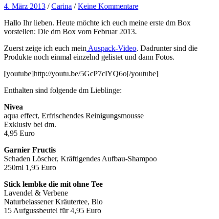
4. März 2013
/
Carina
/
Keine Kommentare
Hallo Ihr lieben. Heute möchte ich euch meine erste dm Box
vorstellen: Die dm Box vom Februar 2013.
Zuerst zeige ich euch mein
Auspack-Video
. Dadrunter sind die
Produkte noch einmal einzelnd gelistet und dann Fotos.
[youtube]http://youtu.be/5GcP7clYQ6o[/youtube]
Enthalten sind folgende dm Lieblinge:
Nivea
aqua effect, Erfrischendes Reinigungsmousse
Exklusiv bei dm.
4,95 Euro
Garnier Fructis
Schaden Löscher, Kräftigendes Aufbau-Shampoo
250ml 1,95 Euro
Stick lembke die mit ohne Tee
Lavendel & Verbene
Naturbelassener Kräutertee, Bio
15 Aufgussbeutel für 4,95 Euro