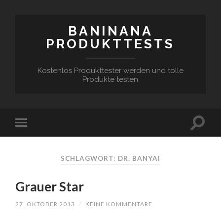
BANINANA
PRODUKTTESTS
Kostenlos Produkttester werden und tolle
Produkte testen
SCHLAGWORT:
DR. BANYAI
Grauer Star
27. OKTOBER 2013
/
KEINE KOMMENTARE