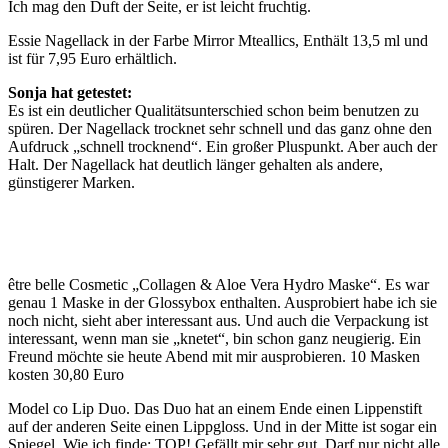
Ich mag den Duft der Seite, er ist leicht fruchtig.
Essie Nagellack in der Farbe Mirror Mteallics, Enthält 13,5 ml und
ist für 7,95 Euro erhältlich.
Sonja hat getestet:
Es ist ein deutlicher Qualitätsunterschied schon beim benutzen zu
spüren. Der Nagellack trocknet sehr schnell und das ganz ohne den
Aufdruck „schnell trocknend“. Ein großer Pluspunkt. Aber auch der
Halt. Der Nagellack hat deutlich länger gehalten als andere,
günstigerer Marken.
être belle Cosmetic „Collagen & Aloe Vera Hydro Maske“. Es war
genau 1 Maske in der Glossybox enthalten. Ausprobiert habe ich sie
noch nicht, sieht aber interessant aus. Und auch die Verpackung ist
interessant, wenn man sie „knetet“, bin schon ganz neugierig. Ein
Freund möchte sie heute Abend mit mir ausprobieren. 10 Masken
kosten 30,80 Euro
Model co Lip Duo. Das Duo hat an einem Ende einen Lippenstift
auf der anderen Seite einen Lippgloss. Und in der Mitte ist sogar ein
Spiegel. Wie ich finde: TOP! Gefällt mir sehr gut. Darf nur nicht alle