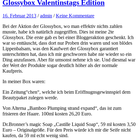
Glossybox Valentinstags Edition
16. Februar 2013
/
admin
/
Keine Kommentare
Bei der Aktion der Glossybox, wo man effektiv nichts zahlen
musste, habe ich natürlich zugegriffen. Dies ist meine 2te
Glossybox. Die erste gab es bei einer Bloggeraktion geschenkt. Ich
war so enttäuscht, dass dort nur Proben drin waren und son blödes
Lippenbalsam, was den Kaufwert der Glossybox garantiert
unterschritten hat, dass ich mir geschworen habe nie wieder so ein
Ding anzufassen. Aber für umsonst nehme ich sie. Und diesmal war
der Wert der Produkte sogar deutlich höher als der normale
Kaufpreis.
In meiner Box waren:
Ein Zeitung“chen“, welche ich beim Eröffnugnsgewinnspiel dem
Beautypaket zulegen werde.
Von Alterna „Bamboo Plumping strand expand“, das ist zum
frisieren der Haare. 100ml kosten 26,20 Euro.
Dr.Bronner’s magic Soap „Castille Liquid Soap“, 59 ml kosten 3,50
Euro – Originalgröße. Für den Preis würde ich mir die Seife nicht
kaufen, da 59 ml echt wenig sind.