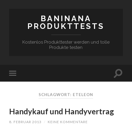
BANINANA
PRODUKTTESTS
Kostenlos Produkttester werden und tolle
Produkte testen
SCHLAGWORT:
ETELEON
Handykauf und Handyvertrag
8. FEBRUAR 2013
/
KEINE KOMMENTARE