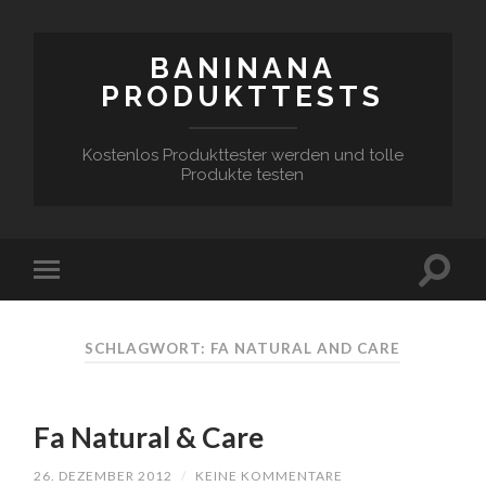
BANINANA
PRODUKTTESTS
Kostenlos Produkttester werden und tolle
Produkte testen
SCHLAGWORT:
FA NATURAL AND CARE
Fa Natural & Care
26. DEZEMBER 2012
/
KEINE KOMMENTARE