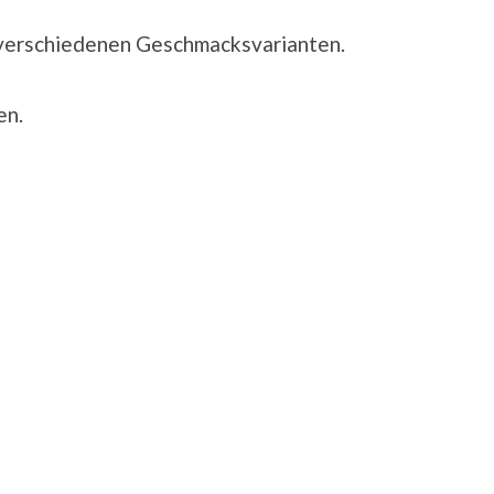
in verschiedenen Geschmacksvarianten.
en.