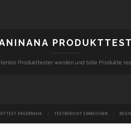
ANINANA PRODUKTTES
tenlos Produkttester werden und tolle Produkte te
KTTEST ERGEBNISSE
TESTBERICHT EINREICHEN
REGI