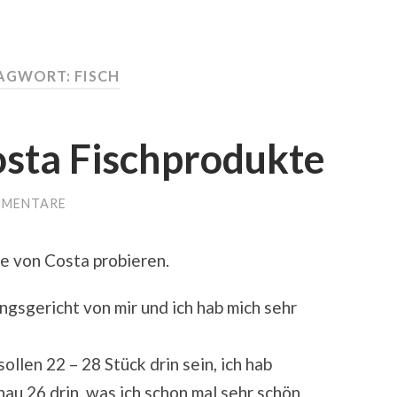
AGWORT:
FISCH
osta Fischprodukte
MMENTARE
e von Costa probieren.
ingsgericht von mir und ich hab mich sehr
llen 22 – 28 Stück drin sein, ich hab
nau 26 drin, was ich schon mal sehr schön