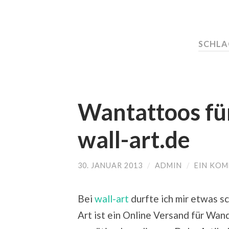
SCHL
Wantattoos für
wall-art.de
30. JANUAR 2013
/
ADMIN
/
EIN KO
Bei
wall-art
durfte ich mir etwas 
Art ist ein Online Versand für Wa