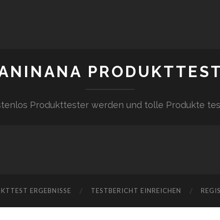
ANINANA PRODUKTTES
tenlos Produkttester werden und tolle Produkte te
KTTEST ERGEBNISSE
TESTBERICHT EINREICHEN
REGI