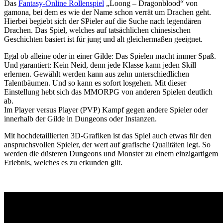
Das
Fantasy-Online Rollenspiel
„Loong – Dragonblood“ von
gamona, bei dem es wie der Name schon verrät um Drachen geht.
Hierbei begiebt sich der SPieler auf die Suche nach legendären
Drachen. Das Spiel, welches auf tatsächlichen chinesischen
Geschichten basiert ist für jung und alt gleichermaßen geeignet.
Egal ob alleine oder in einer Gilde: Das Spielen macht immer Spaß.
Und garantiert: Kein Neid, denn jede Klasse kann jeden Skill
erlernen. Gewählt werden kann aus zehn unterschiedlichen
Talentbäumen. Und so kann es sofort losgehen. Mit dieser
Einstellung hebt sich das MMORPG von anderen Spielen deutlich
ab.
Im Player versus Player (PVP) Kampf gegen andere Spieler oder
innerhalb der Gilde in Dungeons oder Instanzen.
Mit hochdetaillierten 3D-Grafiken ist das Spiel auch etwas für den
anspruchsvollen Spieler, der wert auf grafische Qualitäten legt. So
werden die düsteren Dungeons und Monster zu einem einzigartigem
Erlebnis, welches es zu erkunden gilt.