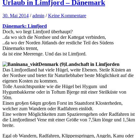
Urlaub in Limfjord – Dänemark
30. Mai 2014
/
admin
/
Keine Kommentare
Dänemark: Limfjord
Doch, wo liegt Limfjord überhaupt?
..da wo sich die Nordsee und der Kattegat verbinden,
..da wo der Norden Jütlands der restliche Teil des Südens
Dänemarks trennt,
da ist eine Meerenge. Und das ist Limfjord.
Landschaft in Limfjorden
Das Limfjordland hat viele Hügel, weite Ebenen. Steile Küsten an
der Nordsee und bietet für Naturliebhaber beste Möglichkeit auf die
eigenen Kosten zu kommen.
Tolle Aussichtspunkte wie die Hügel bei Hygum und
Hygumbakkerne oder in Toftum Bjerge mit einer Steilküste von
50m.
Einen gro§en 64qm gro§en Forst im Staatsforst Klosterheden,
welcher zum Wandern oder Radfahren einlödt.
Eine weitere Möglichkeiten zum Spazierengehen oder Radfahren ist
die Limfjordinsel Vene mit einer Größe von 7,5km lönge und 1,5km
breite.
Egal ob Wandern, Radfahren, Klippenspringen, Angeln, Kanu oder