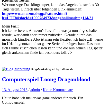
Kostenlos Testen
Wer nun sagt: Das klingt super, kann das Angebot kostenlos 30
Tage testen. Einfach über folgenden Link anmelden:
http://www.amazon.de/gp/feature.html?
ie=UTF8&docId=1000784973&tag=hallimashtag114-21
Mein Fazit:
Ich kenne bereits Amazon’s Lovefilm, was ja nun abgeschaltet
wurde, war damit aber immer zufrieden. Gerade durch das
monatlich kündbare Abo ist man sehr flexibel, ich habs z.B. gerne
im Urlaub genutzt und so ganze Serien durchgeschaut. Das man
sich Fillme zuschicken lassen kann und die nun aeinen Tag später
gleich ankommen finde ich besonders toll. 🙂
Blog-Marketing ad by hallimash
Computerspiel Loong Dragonblood
13. August 2013
/
admin
/
Keine Kommentare
Heute habe ich mal etwas ganz anderes für euch. Ein
Computerspiel.