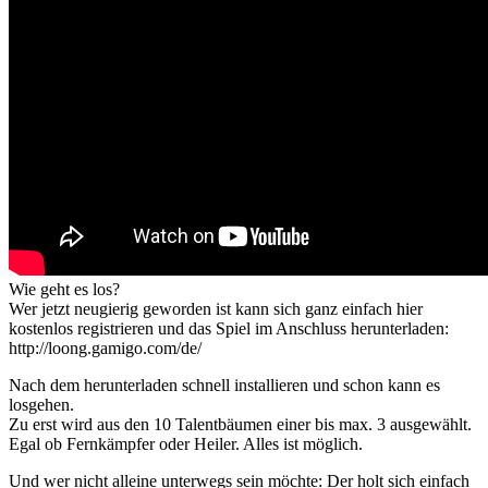
Wie geht es los?
Wer jetzt neugierig geworden ist kann sich ganz einfach hier
kostenlos registrieren und das Spiel im Anschluss herunterladen:
http://loong.gamigo.com/de/
Nach dem herunterladen schnell installieren und schon kann es
losgehen.
Zu erst wird aus den 10 Talentbäumen einer bis max. 3 ausgewählt.
Egal ob Fernkämpfer oder Heiler. Alles ist möglich.
Und wer nicht alleine unterwegs sein möchte: Der holt sich einfach