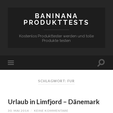
BANINANA
PRODUKTTESTS
Kostenlos Produkttester werden und tolle
Produkte testen
SCHLAGWORT:
FUR
Urlaub in Limfjord – Dänemark
30. MAI 2014
/
KEINE KOMMENTARE