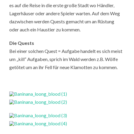
es auf die Reise in die erste große Stadt wo Händler,
Lagerhäuser oder andere Spieler warten. Auf dem Weg
dazwischen werden Quests gemacht um an Rüstung
oder auch ein Haustier zu kommen.
Die Quests
Bei einer solchen Quest = Aufgabe handelt es sich meist
um „kill“ Aufgaben, sprich im Wald werden z.B. Wölfe
getötet um an ihr Fell für neue Klamotten zu kommen.