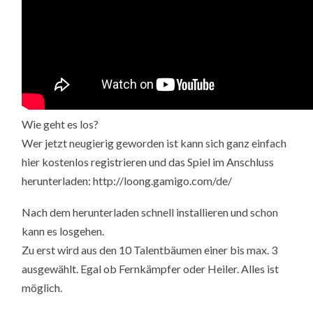
Wie geht es los?
Wer jetzt neugierig geworden ist kann sich ganz einfach
hier kostenlos registrieren und das Spiel im Anschluss
herunterladen: http://loong.gamigo.com/de/
Nach dem herunterladen schnell installieren und schon
kann es losgehen.
Zu erst wird aus den 10 Talentbäumen einer bis max. 3
ausgewählt. Egal ob Fernkämpfer oder Heiler. Alles ist
möglich.