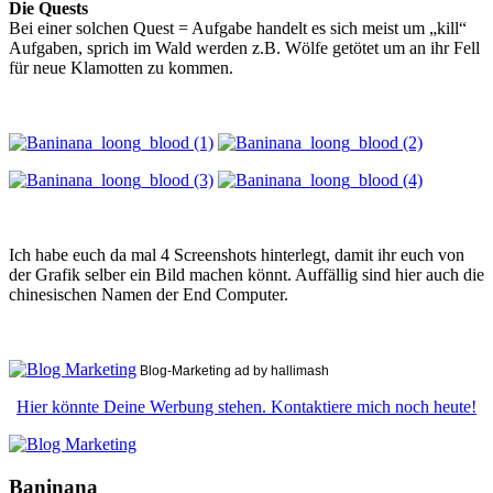
Die Quests
Bei einer solchen Quest = Aufgabe handelt es sich meist um „kill“
Aufgaben, sprich im Wald werden z.B. Wölfe getötet um an ihr Fell
für neue Klamotten zu kommen.
Ich habe euch da mal 4 Screenshots hinterlegt, damit ihr euch von
der Grafik selber ein Bild machen könnt. Auffällig sind hier auch die
chinesischen Namen der End Computer.
Blog-Marketing ad by hallimash
Hier könnte Deine Werbung stehen. Kontaktiere mich noch heute!
Baninana