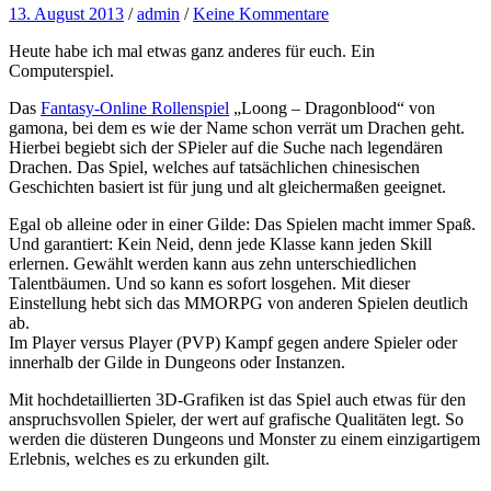
13. August 2013
/
admin
/
Keine Kommentare
Heute habe ich mal etwas ganz anderes für euch. Ein
Computerspiel.
Das
Fantasy-Online Rollenspiel
„Loong – Dragonblood“ von
gamona, bei dem es wie der Name schon verrät um Drachen geht.
Hierbei begiebt sich der SPieler auf die Suche nach legendären
Drachen. Das Spiel, welches auf tatsächlichen chinesischen
Geschichten basiert ist für jung und alt gleichermaßen geeignet.
Egal ob alleine oder in einer Gilde: Das Spielen macht immer Spaß.
Und garantiert: Kein Neid, denn jede Klasse kann jeden Skill
erlernen. Gewählt werden kann aus zehn unterschiedlichen
Talentbäumen. Und so kann es sofort losgehen. Mit dieser
Einstellung hebt sich das MMORPG von anderen Spielen deutlich
ab.
Im Player versus Player (PVP) Kampf gegen andere Spieler oder
innerhalb der Gilde in Dungeons oder Instanzen.
Mit hochdetaillierten 3D-Grafiken ist das Spiel auch etwas für den
anspruchsvollen Spieler, der wert auf grafische Qualitäten legt. So
werden die düsteren Dungeons und Monster zu einem einzigartigem
Erlebnis, welches es zu erkunden gilt.