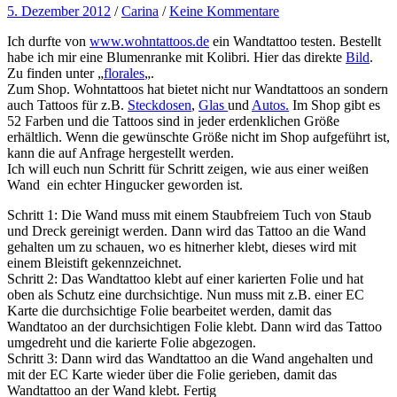
5. Dezember 2012
/
Carina
/
Keine Kommentare
Ich durfte von
www.wohntattoos.de
ein Wandtattoo testen. Bestellt
habe ich mir eine Blumenranke mit Kolibri. Hier das direkte
Bild
.
Zu finden unter „
florales
„.
Zum Shop. Wohntattoos hat bietet nicht nur Wandtattoos an sondern
auch Tattoos für z.B.
Steckdosen
,
Glas
und
Autos.
Im Shop gibt es
52 Farben und die Tattoos sind in jeder erdenklichen Größe
erhältlich. Wenn die gewünschte Größe nicht im Shop aufgeführt ist,
kann die auf Anfrage hergestellt werden.
Ich will euch nun Schritt für Schritt zeigen, wie aus einer weißen
Wand ein echter Hingucker geworden ist.
Schritt 1: Die Wand muss mit einem Staubfreiem Tuch von Staub
und Dreck gereinigt werden. Dann wird das Tattoo an die Wand
gehalten um zu schauen, wo es hitnerher klebt, dieses wird mit
einem Bleistift gekennzeichnet.
Schritt 2: Das Wandtattoo klebt auf einer karierten Folie und hat
oben als Schutz eine durchsichtige. Nun muss mit z.B. einer EC
Karte die durchsichtige Folie bearbeitet werden, damit das
Wandtatoo an der durchsichtigen Folie klebt. Dann wird das Tattoo
umgedreht und die karierte Folie abgezogen.
Schritt 3: Dann wird das Wandtattoo an die Wand angehalten und
mit der EC Karte wieder über die Folie gerieben, damit das
Wandtattoo an der Wand klebt. Fertig