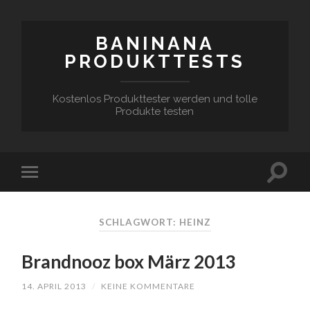
BANINANA
PRODUKTTESTS
Kostenlos Produkttester werden und tolle
Produkte testen
SCHLAGWORT:
HEINZ
Brandnooz box März 2013
14. APRIL 2013
/
KEINE KOMMENTARE