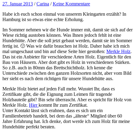
27. Januar 2013
/
Carina
/
Keine Kommentare
Habe ich euch schon einmal von unserem Kleingarten erzählt? In
Hamburg ist so etwas eine echte Erholung.
Im Sommer nehmen wir die Hunde immer mit, damit sie sich auf der
Wiese richtig austoben können. Was Ihnen jedoch fehlt ist eine
Hundehütte. Aber die soll jetzt gebaut werden, damit sie im Sommer
fertig ist. 🙂 Was wir dafür brauchen ist Holz. Daher habe ich mich
mal umgeschaut und bin auf diese Seite hier gestoßen:
Merkle Holz
.
Das ist ein Anbieter für verschiedene Arten Holz. Eigentlich für den
Bau von Häusern. Aber dort gibt es Holz in verschiedenen Stärken.
So z.B. auch in 80mm das Brettschichtholz. Ich kenne die
Unterschiede zwischen den ganzen Holzsorten nicht, aber vom Bild
her sieht es nach dem richtigen für unsere Hundehütte aus.
Merkle Holz bietet auf jeden Fall mehr. Wusstet Ihr, dass es
Zertifikate gibt, die die Eignung zum Leimen für tragende
Holzbauteile gibt? Bin sehr überrascht. Aber es spricht für Holz von
Merkle Holz.
Hier
kommt Ihr zum Zertifikat.
Unter Kontakt lässt sich erahnen, dass es sich um ein
Familienbetrieb handelt, bei dem das „älteste“ Mitglied über 60
Jahre Erfahrung hat. Ich denke, dort werde ich zum Holz für meine
Hundehütte perfekt beraten.