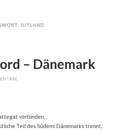
GWORT:
JÜTLAND
fjord – Dänemark
MENTARE
attegat verbinden,
stliche Teil des Südens Dänemarks trennt,