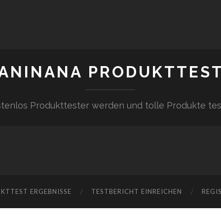
ANINANA PRODUKTTES
tenlos Produkttester werden und tolle Produkte te
KTTEST ERGEBNISSE
TESTBERICHT EINREICHEN
REGI