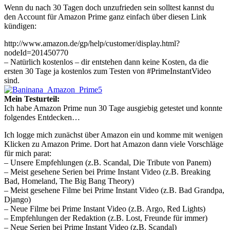
Wenn du nach 30 Tagen doch unzufrieden sein solltest kannst du
den Account für Amazon Prime ganz einfach über diesen Link
kündigen:
http://www.amazon.de/gp/help/customer/display.html?
nodeId=201450770
– Natürlich kostenlos – dir entstehen dann keine Kosten, da die
ersten 30 Tage ja kostenlos zum Testen von #PrimeInstantVideo
sind.
Mein Testurteil:
Ich habe Amazon Prime nun 30 Tage ausgiebig getestet und konnte
folgendes Entdecken…
Ich logge mich zunächst über Amazon ein und komme mit wenigen
Klicken zu Amazon Prime. Dort hat Amazon dann viele Vorschläge
für mich parat:
– Unsere Empfehlungen (z.B. Scandal, Die Tribute von Panem)
– Meist gesehene Serien bei Prime Instant Video (z.B. Breaking
Bad, Homeland, The Big Bang Theory)
– Meist gesehene Filme bei Prime Instant Video (z.B. Bad Grandpa,
Django)
– Neue Filme bei Prime Instant Video (z.B. Argo, Red Lights)
– Empfehlungen der Redaktion (z.B. Lost, Freunde für immer)
– Neue Serien bei Prime Instant Video (z.B. Scandal)