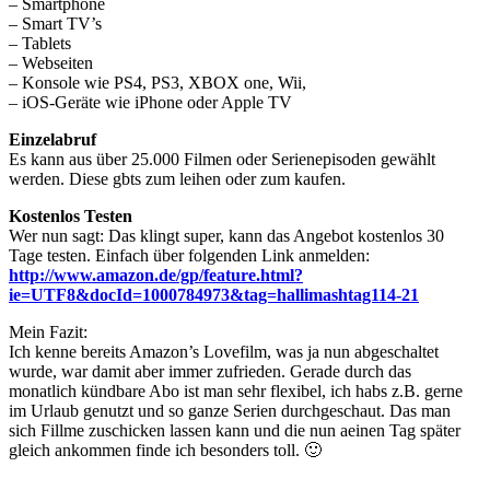
– Smartphone
– Smart TV’s
– Tablets
– Webseiten
– Konsole wie PS4, PS3, XBOX one, Wii,
– iOS-Geräte wie iPhone oder Apple TV
Einzelabruf
Es kann aus über 25.000 Filmen oder Serienepisoden gewählt
werden. Diese gbts zum leihen oder zum kaufen.
Kostenlos Testen
Wer nun sagt: Das klingt super, kann das Angebot kostenlos 30
Tage testen. Einfach über folgenden Link anmelden:
http://www.amazon.de/gp/feature.html?
ie=UTF8&docId=1000784973&tag=hallimashtag114-21
Mein Fazit:
Ich kenne bereits Amazon’s Lovefilm, was ja nun abgeschaltet
wurde, war damit aber immer zufrieden. Gerade durch das
monatlich kündbare Abo ist man sehr flexibel, ich habs z.B. gerne
im Urlaub genutzt und so ganze Serien durchgeschaut. Das man
sich Fillme zuschicken lassen kann und die nun aeinen Tag später
gleich ankommen finde ich besonders toll. 🙂