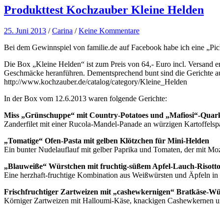
Produkttest Kochzauber Kleine Helden
25. Juni 2013
/
Carina
/
Keine Kommentare
Bei dem Gewinnspiel von familie.de auf Facebook habe ich eine „Pi
Die Box „Kleine Helden“ ist zum Preis von 64,- Euro incl. Versand erhä
Geschmäcke heranführen. Dementsprechend bunt sind die Gerichte a
http://www.kochzauber.de/catalog/category/Kleine_Helden
In der Box vom 12.6.2013 waren folgende Gerichte:
Miss „Grünschuppe“ mit Country-Potatoes und „Mafiosi“-Quar
Zanderfilet mit einer Rucola-Mandel-Panade an würzigen Kartoffelsp
„Tomatige“ Ofen-Pasta mit gelben Klötzchen für Mini-Helden
Ein bunter Nudelauflauf mit gelber Paprika und Tomaten, der mit Moz
„Blauweiße“ Würstchen mit fruchtig-süßem Apfel-Lauch-Risott
Eine herzhaft-fruchtige Kombination aus Weißwürsten und Äpfeln in
Frischfruchtiger Zartweizen mit „cashewkernigen“ Bratkäse-Wü
Körniger Zartweizen mit Halloumi-Käse, knackigen Cashewkernen u