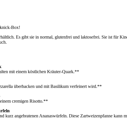
cknick-Box!
ltlich. Es gibt sie in normal, glutenfrei und laktosefrei. Sie ist für K
uch.
k
alten mit einem köstlichen Kräuter-Quark.**
zarella überbacken und mit Basilikum verfeinert wird.**
o
 einem cremigen Risotto.**
rfeln
nd kurz angebratenen Ananaswürfeln. Diese Zartweizenpfanne kann ma