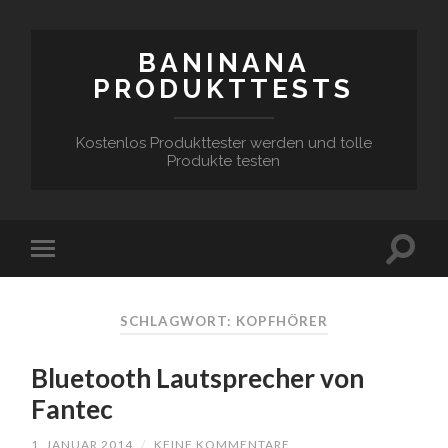
BANINANA
PRODUKTTESTS
Kostenlos Produkttester werden und tolle
Produkte testen
SCHLAGWORT:
KOPFHÖRER
Bluetooth Lautsprecher von
Fantec
1. JANUAR 2014
/
KEINE KOMMENTARE