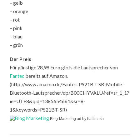
– gelb
– orange
– rot
– pink
– blau
– grün
Der Preis
Für günstige 28,98 Euro gibts die Lautsprecher von
Fantec
bereits auf Amazon.
(http://www.amazon.de/Fantec-PS21BT-SR-Mobile-
Bluetooth-Lautsprecher/dp/B00CHYVALU/ref=sr_1_1?
ie=UTF8&qid=1385654661&sr=8-
1&keywords=PS21BT-SR)
Blog-Marketing ad by hallimash