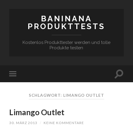
BANINANA
PRODUKTTESTS
Kostenlos Produkttester werden und tolle
Produkte testen
SCHLAGWORT:
LIMANGO OUTLET
Limango Outlet
30. MÄRZ 2013
/
KEINE KOMMENTARE