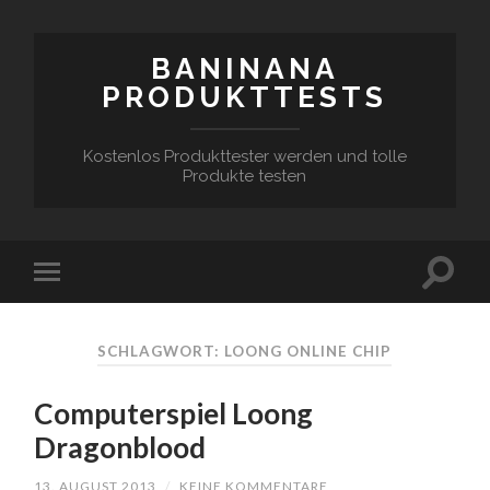
BANINANA
PRODUKTTESTS
Kostenlos Produkttester werden und tolle
Produkte testen
SCHLAGWORT:
LOONG ONLINE CHIP
Computerspiel Loong
Dragonblood
13. AUGUST 2013
/
KEINE KOMMENTARE