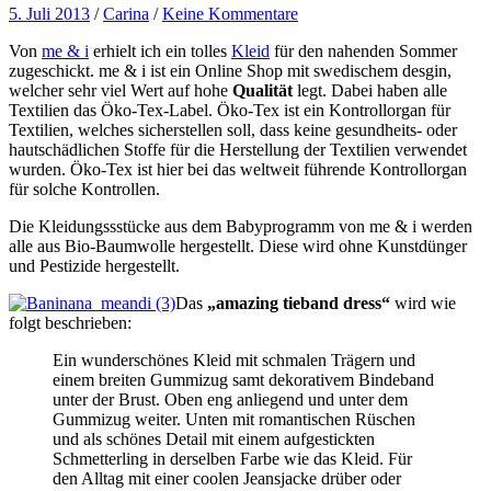
5. Juli 2013
/
Carina
/
Keine Kommentare
Von
me & i
erhielt ich ein tolles
Kleid
für den nahenden Sommer
zugeschickt. me & i ist ein Online Shop mit swedischem desgin,
welcher sehr viel Wert auf hohe
Qualität
legt. Dabei haben alle
Textilien das Öko-Tex-Label. Öko-Tex ist ein Kontrollorgan für
Textilien, welches sicherstellen soll, dass keine gesundheits- oder
hautschädlichen Stoffe für die Herstellung der Textilien verwendet
wurden. Öko-Tex ist hier bei das weltweit führende Kontrollorgan
für solche Kontrollen.
Die Kleidungssstücke aus dem Babyprogramm von me & i werden
alle aus Bio-Baumwolle hergestellt. Diese wird ohne Kunstdünger
und Pestizide hergestellt.
Das
„amazing tieband dress“
wird wie
folgt beschrieben:
Ein wunderschönes Kleid mit schmalen Trägern und
einem breiten Gummizug samt dekorativem Bindeband
unter der Brust. Oben eng anliegend und unter dem
Gummizug weiter. Unten mit romantischen Rüschen
und als schönes Detail mit einem aufgestickten
Schmetterling in derselben Farbe wie das Kleid. Für
den Alltag mit einer coolen Jeansjacke drüber oder