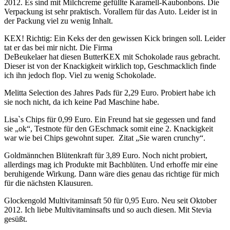
2012. Es sind mit Milchcreme gefüllte Karamell-Kaubonbons. Die
Verpackung ist sehr praktisch. Vorallem für das Auto. Leider ist in
der Packung viel zu wenig Inhalt.
KEX! Richtig: Ein Keks der den gewissen Kick bringen soll. Leider
tat er das bei mir nicht. Die Firma
DeBeukelaer hat diesen ButterKEX mit Schokolade raus gebracht.
Dieser ist von der Knackigkeit wirklich top, Geschmacklich finde
ich ihn jedoch flop. Viel zu wenig Schokolade.
Melitta Selection des Jahres Pads für 2,29 Euro. Probiert habe ich
sie noch nicht, da ich keine Pad Maschine habe.
Lisa`s Chips für 0,99 Euro. Ein Freund hat sie gegessen und fand
sie „ok“, Testnote für den GEschmack somit eine 2. Knackigkeit
war wie bei Chips gewohnt super. Zitat „Sie waren crunchy“.
Goldmännchen Blütenkraft für 3,89 Euro. Noch nicht probiert,
allerdings mag ich Produkte mit Bachblüten. Und erhoffe mir eine
beruhigende Wirkung. Dann wäre dies genau das richtige für mich
für die nächsten Klausuren.
Glockengold Multivitaminsaft 50 für 0,95 Euro. Neu seit Oktober
2012. Ich liebe Multivitaminsafts und so auch diesen. Mit Stevia
gesüßt.