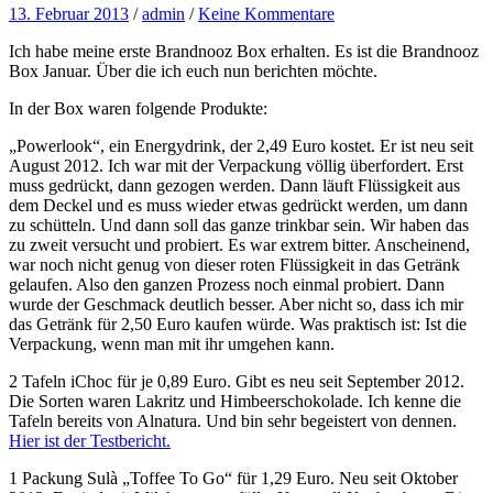
13. Februar 2013
/
admin
/
Keine Kommentare
Ich habe meine erste Brandnooz Box erhalten. Es ist die Brandnooz
Box Januar. Über die ich euch nun berichten möchte.
In der Box waren folgende Produkte:
„Powerlook“, ein Energydrink, der 2,49 Euro kostet. Er ist neu seit
August 2012. Ich war mit der Verpackung völlig überfordert. Erst
muss gedrückt, dann gezogen werden. Dann läuft Flüssigkeit aus
dem Deckel und es muss wieder etwas gedrückt werden, um dann
zu schütteln. Und dann soll das ganze trinkbar sein. Wir haben das
zu zweit versucht und probiert. Es war extrem bitter. Anscheinend,
war noch nicht genug von dieser roten Flüssigkeit in das Getränk
gelaufen. Also den ganzen Prozess noch einmal probiert. Dann
wurde der Geschmack deutlich besser. Aber nicht so, dass ich mir
das Getränk für 2,50 Euro kaufen würde. Was praktisch ist: Ist die
Verpackung, wenn man mit ihr umgehen kann.
2 Tafeln iChoc für je 0,89 Euro. Gibt es neu seit September 2012.
Die Sorten waren Lakritz und Himbeerschokolade. Ich kenne die
Tafeln bereits von Alnatura. Und bin sehr begeistert von dennen.
Hier ist der Testbericht.
1 Packung Sulà „Toffee To Go“ für 1,29 Euro. Neu seit Oktober