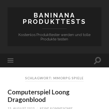
BANINANA
PRODUKTTESTS
Kostenlos Produkttester werden und tolle
Produkte testen
SCHLAGWORT:
MMORPG SPIELE
Computerspiel Loong
Dragonblood
13. AUGUST 2013
/
KEINE KOMMENTARE