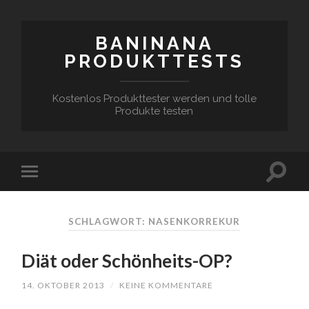
BANINANA
PRODUKTTESTS
Kostenlos Produkttester werden und tolle
Produkte testen
SCHLAGWORT:
NASENKORREKUR
Diät oder Schönheits-OP?
14. OKTOBER 2013
/
KEINE KOMMENTARE