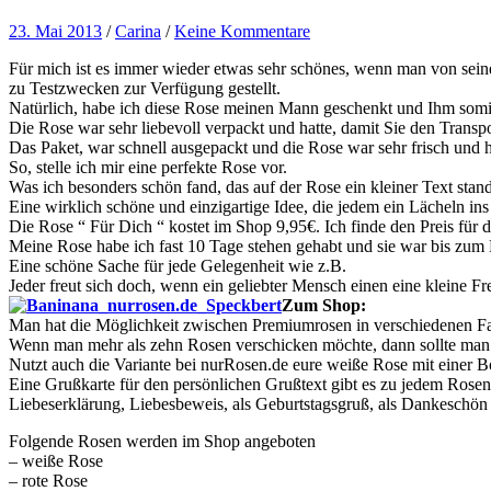
23. Mai 2013
/
Carina
/
Keine Kommentare
Für mich ist es immer wieder etwas sehr schönes, wenn man von se
zu Testzwecken zur Verfügung gestellt.
Natürlich, habe ich diese Rose meinen Mann geschenkt und Ihm somit 
Die Rose war sehr liebevoll verpackt und hatte, damit Sie den Transp
Das Paket, war schnell ausgepackt und die Rose war sehr frisch und ha
So, stelle ich mir eine perfekte Rose vor.
Was ich besonders schön fand, das auf der Rose ein kleiner Text stand
Eine wirklich schöne und einzigartige Idee, die jedem ein Lächeln ins
Die Rose “ Für Dich “ kostet im Shop 9,95€. Ich finde den Preis für 
Meine Rose habe ich fast 10 Tage stehen gehabt und sie war bis zum
Eine schöne Sache für jede Gelegenheit wie z.B.
Jeder freut sich doch, wenn ein geliebter Mensch einen eine kleine F
Zum Shop:
Man hat die Möglichkeit zwischen Premiumrosen in verschiedenen Farb
Wenn man mehr als zehn Rosen verschicken möchte, dann sollte ma
Nutzt auch die Variante bei nurRosen.de eure weiße Rose mit einer Bo
Eine Grußkarte für den persönlichen Grußtext gibt es zu jedem Rosen
Liebeserklärung, Liebesbeweis, als Geburtstagsgruß, als Dankeschön 
Folgende Rosen werden im Shop angeboten
– weiße Rose
– rote Rose