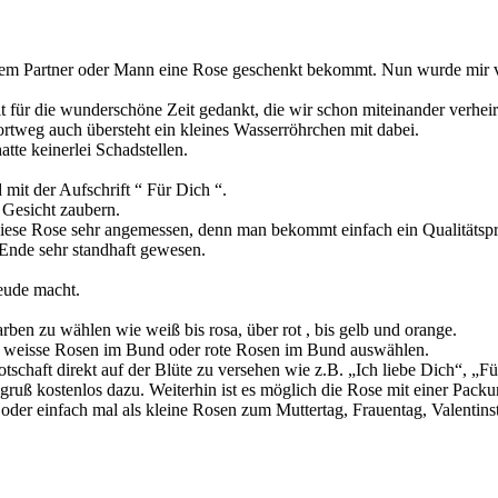
inem Partner oder Mann eine Rose geschenkt bekommt. Nun wurde mir
für die wunderschöne Zeit gedankt, die wir schon miteinander verheira
ortweg auch übersteht ein kleines Wasserröhrchen mit dabei.
tte keinerlei Schadstellen.
 mit der Aufschrift “ Für Dich “.
 Gesicht zaubern.
diese Rose sehr angemessen, denn man bekommt einfach ein Qualitätspro
 Ende sehr standhaft gewesen.
reude macht.
en zu wählen wie weiß bis rosa, über rot , bis gelb und orange.
n weisse Rosen im Bund oder rote Rosen im Bund auswählen.
tschaft direkt auf der Blüte zu versehen wie z.B. „Ich liebe Dich“, „F
gruß kostenlos dazu. Weiterhin ist es möglich die Rose mit einer Pack
oder einfach mal als kleine Rosen zum Muttertag, Frauentag, Valentins