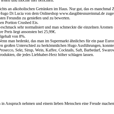
 testen und möchte hier berichten:
hts an alkoholischen Getränken im Haus. Nur gut, das es manchmal Zuf
e Hugo Di Lucia von dem Onlineshop www.dasgibtesnureinmal.de zuges
esten Freundin zu genießen und zu bewerten.
ßen Portion Crushed Eis.
Geschmack sehr normalisiert und man schmeckte die einzelnen Aromen 
e Preis liegt ansonsten bei 25,99€.
olgehalt von 8%.
st. Wenn man bedenkt, das man im Supermarkt ähnliches für ein paar Eur
n großen Unterschied zu herkömmlichen Hugo Ausführungen, konnten m
rosecco, Sekt, Sirup, Wein, Kaffee, Cocktails, Saft, Barbedarf, Swar
rodukten, die jedes Liebhaber-Herz höher schlagen lassen.
n in Anspruch nehmen und einem lieben Menschen eine Freude machen