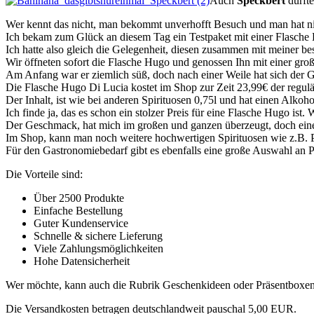
Auch
Speckbert
durfte
Wer kennt das nicht, man bekommt unverhofft Besuch und man hat nic
Ich bekam zum Glück an diesem Tag ein Testpaket mit einer Flasch
Ich hatte also gleich die Gelegenheit, diesen zusammen mit meiner b
Wir öffneten sofort die Flasche Hugo und genossen Ihn mit einer gro
Am Anfang war er ziemlich süß, doch nach einer Weile hat sich der 
Die Flasche Hugo Di Lucia kostet im Shop zur Zeit 23,99€ der regulär
Der Inhalt, ist wie bei anderen Spirituosen 0,75l und hat einen Alkoh
Ich finde ja, das es schon ein stolzer Preis für eine Flasche Hugo i
Der Geschmack, hat mich im großen und ganzen überzeugt, doch eine
Im Shop, kann man noch weitere hochwertigen Spirituosen wie z.B. P
Für den Gastronomiebedarf gibt es ebenfalls eine große Auswahl an P
Die Vorteile sind:
Über 2500 Produkte
Einfache Bestellung
Guter Kundenservice
Schnelle & sichere Lieferung
Viele Zahlungsmöglichkeiten
Hohe Datensicherheit
Wer möchte, kann auch die Rubrik Geschenkideen oder Präsentboxe
Die Versandkosten betragen deutschlandweit pauschal 5,00 EUR.