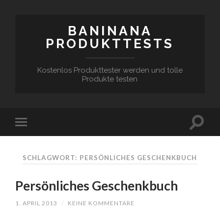
BANINANA
PRODUKTTESTS
Kostenlos Produkttester werden und tolle
Produkte testen
SCHLAGWORT:
PERSÖNLICHES GESCHENKBUCH
Persönliches Geschenkbuch
1. APRIL 2013
/
KEINE KOMMENTARE