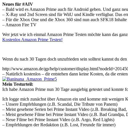
Neues für #AIV
– Bald wird es Amazon Prime auch für Android geben. Und ganz neu: 
– X-Ray und 2nd Screen sind für WiiU und Kindle verfügbar. Das e
– Für die Xbox One und die Xbox 360 sind nun auch SFK18 Inhalte 
– Amazon Fire TV
Wer jetzt wie ich einmal Amazon Prime Testen möchte kann das ganze
Kostenlos Amazon Prime Testen!
Wenn du nach 30 Tagen doch unzufrieden sein solltest kannst du de
http://www.amazon.de/gp/help/customer/display.html?nodeId=20145
– Natürlich kostenlos – dir entstehen dann keine Kosten, da die erst
Mein Testurteil:
Ich habe Amazon Prime nun 30 Tage ausgiebig getestet und konnte 
Ich logge mich zunächst über Amazon ein und komme mit wenigen Kl
– Unsere Empfehlungen (z.B. Scandal, Die Tribute von Panem)
– Meist gesehene Serien bei Prime Instant Video (z.B. Breaking Ba
– Meist gesehene Filme bei Prime Instant Video (z.B. Bad Grandpa, 
– Neue Filme bei Prime Instant Video (z.B. Argo, Red Lights)
– Empfehlungen der Redaktion (z.B. Lost, Freunde für immer)