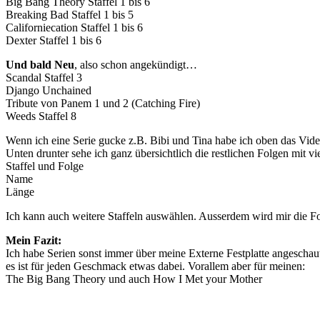
Big Bang Theory Staffel 1 bis 6
Breaking Bad Staffel 1 bis 5
Californiecation Staffel 1 bis 6
Dexter Staffel 1 bis 6
Und bald Neu
, also schon angekündigt…
Scandal Staffel 3
Django Unchained
Tribute von Panem 1 und 2 (Catching Fire)
Weeds Staffel 8
Wenn ich eine Serie gucke z.B. Bibi und Tina habe ich oben das Video
Unten drunter sehe ich ganz übersichtlich die restlichen Folgen mit v
Staffel und Folge
Name
Länge
Ich kann auch weitere Staffeln auswählen. Ausserdem wird mir die Fo
Mein Fazit:
Ich habe Serien sonst immer über meine Externe Festplatte angeschaut,
es ist für jeden Geschmack etwas dabei. Vorallem aber für meinen:
The Big Bang Theory und auch How I Met your Mother