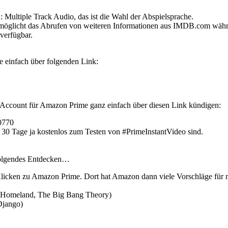
Multiple Track Audio, das ist die Wahl der Abspielsprache.
rmöglicht das Abrufen von weiteren Informationen aus IMDB.com währ
verfügbar.
 einfach über folgenden Link:
n Account für Amazon Prime ganz einfach über diesen Link kündigen:
0770
en 30 Tage ja kostenlos zum Testen von #PrimeInstantVideo sind.
folgendes Entdecken…
icken zu Amazon Prime. Dort hat Amazon dann viele Vorschläge für m
d, Homeland, The Big Bang Theory)
Django)