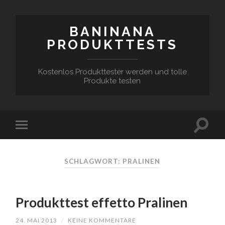
BANINANA
PRODUKTTESTS
Kostenlos Produkttester werden und tolle
Produkte testen
SCHLAGWORT:
PRALINEN
Produkttest effetto Pralinen
24. MAI 2013
/
KEINE KOMMENTARE