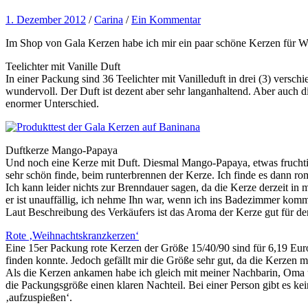
1. Dezember 2012
/
Carina
/
Ein Kommentar
Im Shop von Gala Kerzen habe ich mir ein paar schöne Kerzen für We
Teelichter mit Vanille Duft
In einer Packung sind 36 Teelichter mit Vanilleduft in drei (3) vers
wundervoll. Der Duft ist dezent aber sehr langanhaltend. Aber auch d
enormer Unterschied.
Duftkerze Mango-Papaya
Und noch eine Kerze mit Duft. Diesmal Mango-Papaya, etwas fruchtige
sehr schön finde, beim runterbrennen der Kerze. Ich finde es dann ro
Ich kann leider nichts zur Brenndauer sagen, da die Kerze derzeit in
er ist unauffällig, ich nehme Ihn war, wenn ich ins Badezimmer ko
Laut Beschreibung des Verkäufers ist das Aroma der Kerze gut für de
Rote ‚Weihnachtskranzkerzen‘
Eine 15er Packung rote Kerzen der Größe 15/40/90 sind für 6,19 Euro 
finden konnte. Jedoch gefällt mir die Größe sehr gut, da die Kerze
Als die Kerzen ankamen habe ich gleich mit meiner Nachbarin, Oma un
die Packungsgröße einen klaren Nachteil. Bei einer Person gibt es kei
‚aufzuspießen‘.