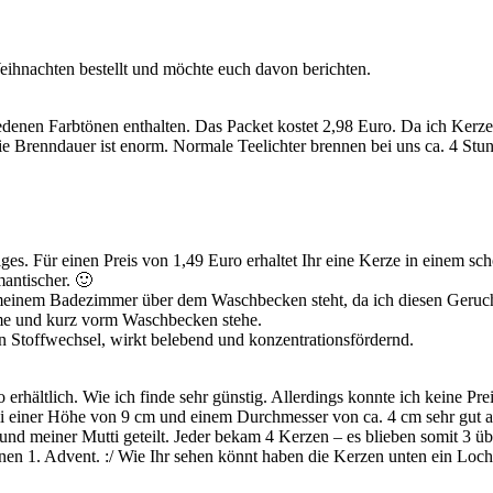
ihnachten bestellt und möchte euch davon berichten.
chiedenen Farbtönen enthalten. Das Packet kostet 2,98 Euro. Da ich Ker
ie Brenndauer ist enorm. Normale Teelichter brennen bei uns ca. 4 Stu
s. Für einen Preis von 1,49 Euro erhaltet Ihr eine Kerze in einem schö
mantischer. 🙂
 meinem Badezimmer über dem Waschbecken steht, da ich diesen Geruch j
mme und kurz vorm Waschbecken stehe.
n Stoffwechsel, wirkt belebend und konzentrationsfördernd.
erhältlich. Wie ich finde sehr günstig. Allerdings konnte ich keine Pr
n mi einer Höhe von 9 cm und einem Durchmesser von ca. 4 cm sehr gut
d meiner Mutti geteilt. Jeder bekam 4 Kerzen – es blieben somit 3 übe
nen 1. Advent. :/ Wie Ihr sehen könnt haben die Kerzen unten ein Loch,