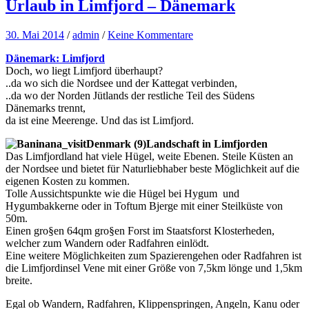
Urlaub in Limfjord – Dänemark
30. Mai 2014
/
admin
/
Keine Kommentare
Dänemark: Limfjord
Doch, wo liegt Limfjord überhaupt?
..da wo sich die Nordsee und der Kattegat verbinden,
..da wo der Norden Jütlands der restliche Teil des Südens
Dänemarks trennt,
da ist eine Meerenge. Und das ist Limfjord.
Landschaft in Limfjorden
Das Limfjordland hat viele Hügel, weite Ebenen. Steile Küsten an
der Nordsee und bietet für Naturliebhaber beste Möglichkeit auf die
eigenen Kosten zu kommen.
Tolle Aussichtspunkte wie die Hügel bei Hygum und
Hygumbakkerne oder in Toftum Bjerge mit einer Steilküste von
50m.
Einen gro§en 64qm gro§en Forst im Staatsforst Klosterheden,
welcher zum Wandern oder Radfahren einlödt.
Eine weitere Möglichkeiten zum Spazierengehen oder Radfahren ist
die Limfjordinsel Vene mit einer Größe von 7,5km lönge und 1,5km
breite.
Egal ob Wandern, Radfahren, Klippenspringen, Angeln, Kanu oder