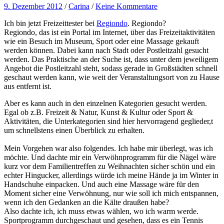
9. Dezember 2012
/
Carina
/
Keine Kommentare
Ich bin jetzt Freizeittester bei
Regiondo
. Regiondo?
Regiondo, das ist ein Portal im Internet, über das Freizeitaktivitäten
wie ein Besuch im Museum, Sport oder eine Massage gekauft
werden können. Dabei kann nach Stadt oder Postleitzahl gesucht
werden. Das Praktische an der Suche ist, dass unter dem jeweiligem
Angebot die Postleitzahl steht, sodass gerade in Großstädten schnell
geschaut werden kann, wie weit der Veranstaltungsort von zu Hause
aus entfernt ist.
Aber es kann auch in den einzelnen Kategorien gesucht werden.
Egal ob z.B. Freizeit & Natur, Kunst & Kultur oder Sport &
Aktivitäten, die Unterkategorien sind hier hervorragend geglieder,t
um schnellstens einen Überblick zu erhalten.
Mein Vorgehen war also folgendes. Ich habe mir überlegt, was ich
möchte. Und dachte mir ein Verwöhnprogramm für die Nägel wäre
kurz vor dem Familientreffen zu Weihnachten sicher schön und ein
echter Hingucker, allerdings würde ich meine Hände ja im Winter in
Handschuhe einpacken. Und auch eine Massage wäre für den
Moment sicher eine Verwöhnung, nur wie soll ich mich entspannen,
wenn ich den Gedanken an die Kälte draußen habe?
Also dachte ich, ich muss etwas wählen, wo ich warm werde.
Sportprogramm durchgeschaut und gesehen, dass es ein Tennis