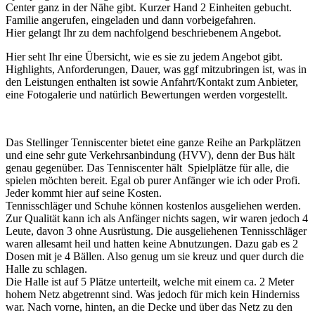
Center ganz in der Nähe gibt. Kurzer Hand 2 Einheiten gebucht.
Familie angerufen, eingeladen und dann vorbeigefahren.
Hier gelangt Ihr zu dem nachfolgend beschriebenem Angebot.
Hier seht Ihr eine Übersicht, wie es sie zu jedem Angebot gibt.
Highlights, Anforderungen, Dauer, was ggf mitzubringen ist, was in
den Leistungen enthalten ist sowie Anfahrt/Kontakt zum Anbieter,
eine Fotogalerie und natürlich Bewertungen werden vorgestellt.
Das Stellinger Tenniscenter bietet eine ganze Reihe an Parkplätzen
und eine sehr gute Verkehrsanbindung (HVV), denn der Bus hält
genau gegenüber. Das Tenniscenter hält Spielplätze für alle, die
spielen möchten bereit. Egal ob purer Anfänger wie ich oder Profi.
Jeder kommt hier auf seine Kosten.
Tennisschläger und Schuhe können kostenlos ausgeliehen werden.
Zur Qualität kann ich als Anfänger nichts sagen, wir waren jedoch 4
Leute, davon 3 ohne Ausrüstung. Die ausgeliehenen Tennisschläger
waren allesamt heil und hatten keine Abnutzungen. Dazu gab es 2
Dosen mit je 4 Bällen. Also genug um sie kreuz und quer durch die
Halle zu schlagen.
Die Halle ist auf 5 Plätze unterteilt, welche mit einem ca. 2 Meter
hohem Netz abgetrennt sind. Was jedoch für mich kein Hinderniss
war. Nach vorne, hinten, an die Decke und über das Netz zu den