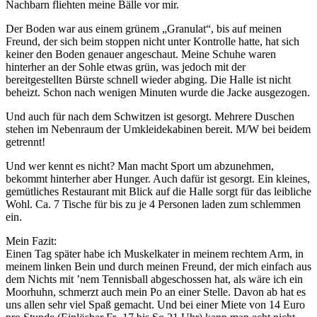
Nachbarn fliehten meine Bälle vor mir.
Der Boden war aus einem grünem „Granulat“, bis auf meinen
Freund, der sich beim stoppen nicht unter Kontrolle hatte, hat sich
keiner den Boden genauer angeschaut. Meine Schuhe waren
hinterher an der Sohle etwas grün, was jedoch mit der
bereitgestellten Bürste schnell wieder abging. Die Halle ist nicht
beheizt. Schon nach wenigen Minuten wurde die Jacke ausgezogen.
Und auch für nach dem Schwitzen ist gesorgt. Mehrere Duschen
stehen im Nebenraum der Umkleidekabinen bereit. M/W bei beidem
getrennt!
Und wer kennt es nicht? Man macht Sport um abzunehmen,
bekommt hinterher aber Hunger. Auch dafür ist gesorgt. Ein kleines,
gemütliches Restaurant mit Blick auf die Halle sorgt für das leibliche
Wohl. Ca. 7 Tische für bis zu je 4 Personen laden zum schlemmen
ein.
Mein Fazit:
Einen Tag später habe ich Muskelkater in meinem rechtem Arm, in
meinem linken Bein und durch meinen Freund, der mich einfach aus
dem Nichts mit ’nem Tennisball abgeschossen hat, als wäre ich ein
Moorhuhn, schmerzt auch mein Po an einer Stelle. Davon ab hat es
uns allen sehr viel Spaß gemacht. Und bei einer Miete von 14 Euro