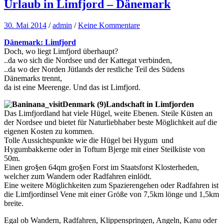
Urlaub in Limfjord – Dänemark
30. Mai 2014
/
admin
/
Keine Kommentare
Dänemark: Limfjord
Doch, wo liegt Limfjord überhaupt?
..da wo sich die Nordsee und der Kattegat verbinden,
..da wo der Norden Jütlands der restliche Teil des Südens
Dänemarks trennt,
da ist eine Meerenge. Und das ist Limfjord.
Landschaft in Limfjorden
Das Limfjordland hat viele Hügel, weite Ebenen. Steile Küsten an
der Nordsee und bietet für Naturliebhaber beste Möglichkeit auf die
eigenen Kosten zu kommen.
Tolle Aussichtspunkte wie die Hügel bei Hygum und
Hygumbakkerne oder in Toftum Bjerge mit einer Steilküste von
50m.
Einen gro§en 64qm gro§en Forst im Staatsforst Klosterheden,
welcher zum Wandern oder Radfahren einlödt.
Eine weitere Möglichkeiten zum Spazierengehen oder Radfahren ist
die Limfjordinsel Vene mit einer Größe von 7,5km lönge und 1,5km
breite.
Egal ob Wandern, Radfahren, Klippenspringen, Angeln, Kanu oder