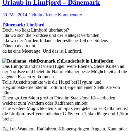
Urlaub in Limfjord – Dänemark
30. Mai 2014
/
admin
/
Keine Kommentare
Dänemark: Limfjord
Doch, wo liegt Limfjord überhaupt?
..da wo sich die Nordsee und der Kattegat verbinden,
..da wo der Norden Jütlands der restliche Teil des Südens
Dänemarks trennt,
da ist eine Meerenge. Und das ist Limfjord.
Landschaft in Limfjorden
Das Limfjordland hat viele Hügel, weite Ebenen. Steile Küsten an
der Nordsee und bietet für Naturliebhaber beste Möglichkeit auf die
eigenen Kosten zu kommen.
Tolle Aussichtspunkte wie die Hügel bei Hygum und
Hygumbakkerne oder in Toftum Bjerge mit einer Steilküste von
50m.
Einen gro§en 64qm gro§en Forst im Staatsforst Klosterheden,
welcher zum Wandern oder Radfahren einlödt.
Eine weitere Möglichkeiten zum Spazierengehen oder Radfahren ist
die Limfjordinsel Vene mit einer Größe von 7,5km lönge und 1,5km
breite.
Egal ob Wandern, Radfahren, Klippenspringen, Angeln, Kanu oder