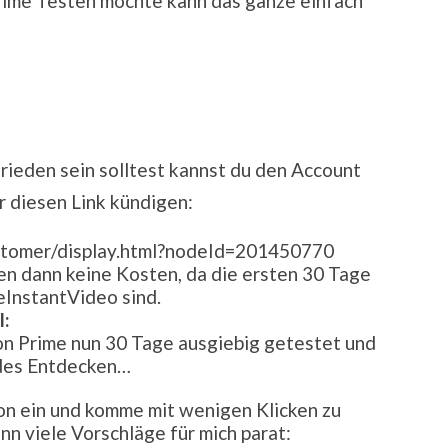
rime Testen möchte kann das ganze einfach
ieden sein solltest kannst du den Account
r diesen Link kündigen:
stomer/display.html?nodeId=201450770
hen dann keine Kosten, da die ersten 30 Tage
eInstantVideo sind.
l:
n Prime nun 30 Tage ausgiebig getestet und
des Entdecken…
on ein und komme mit wenigen Klicken zu
n viele Vorschläge für mich parat: