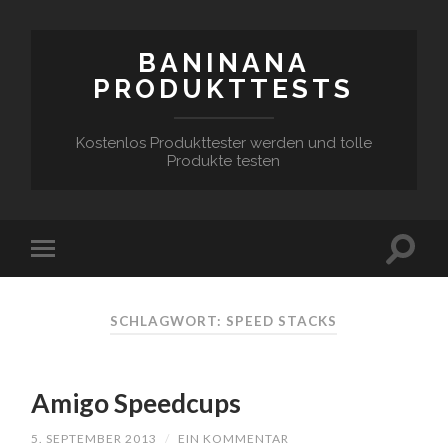
BANINANA
PRODUKTTESTS
Kostenlos Produkttester werden und tolle
Produkte testen
SCHLAGWORT:
SPEED STACKS
Amigo Speedcups
5. SEPTEMBER 2013
/
EIN KOMMENTAR