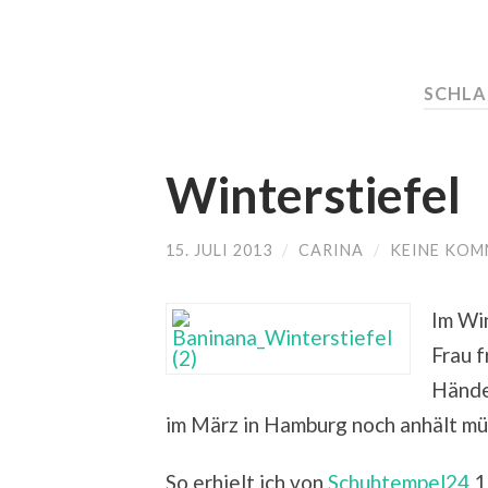
SCHL
Winterstiefel
15. JULI 2013
/
CARINA
/
KEINE KOM
Im Win
Frau f
Hände
im März in Hamburg noch anhält müs
So erhielt ich von
Schuhtempel24
1