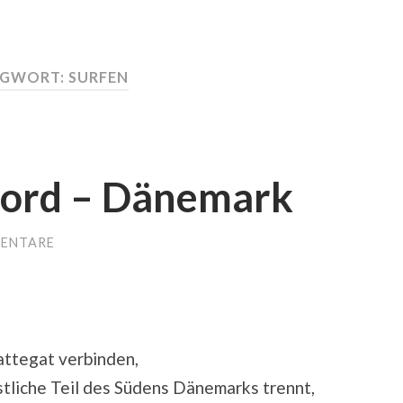
AGWORT:
SURFEN
fjord – Dänemark
MENTARE
attegat verbinden,
stliche Teil des Südens Dänemarks trennt,