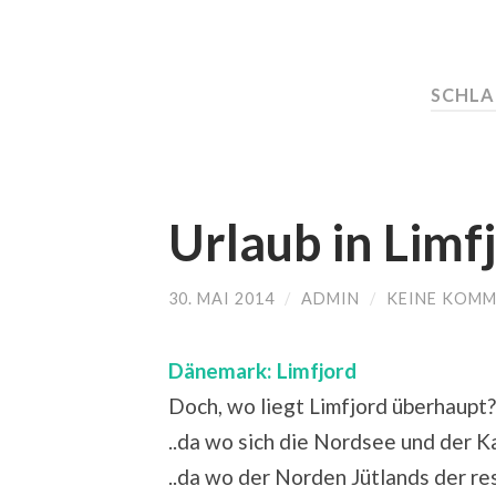
SCHL
Urlaub in Lim
30. MAI 2014
/
ADMIN
/
KEINE KOM
Dänemark: Limfjord
Doch, wo liegt Limfjord überhaupt?
..da wo sich die Nordsee und der K
..da wo der Norden Jütlands der re